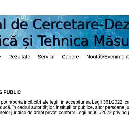
e
Rezultate
Servicii
Cariere
Noutăți/Evenimen
ES PUBLIC
ic pot raporta încălcări ale legii, în accepțiunea Legii 361/2022,
ucă, în cadrul autorităţilor, instituţiilor publice, altor persoane j
elor juridice de drept privat, conform Legii nr.361/2022 privind pr