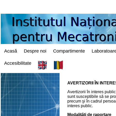
Acasă
Despre noi
Compartimente
Laboratoar
Accesibilitate
AVERTIZORII ÎN INTER
Avertizorii în interes publ
sunt susceptibile să se prod
precum şi în cadrul persoan
interes public.
Modalităţi de raportare