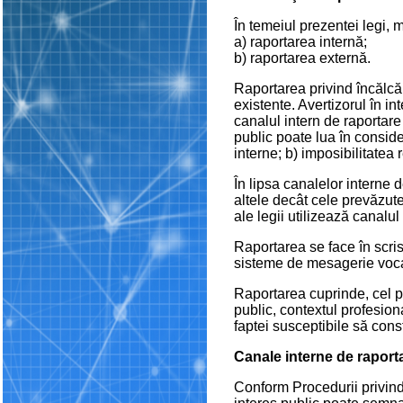
În temeiul prezentei legi, 
a) raportarea internă;
b) raportarea externă.
Raportarea privind încălcăr
existente. Avertizorul în in
canalul intern de raportare
public poate lua în conside
interne; b) imposibilitatea
În lipsa canalelor interne 
altele decât cele prevăzute 
ale legii utilizează canalul
Raportarea se face în scris,
sisteme de mesagerie vocală,
Raportarea cuprinde, cel p
public, contextul profesion
faptei susceptibile să cons
Canale interne de raport
Conform Procedurii privind