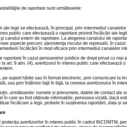
modalităţile de raportare sunt următoarele:
i ale legii se efectuează, în principal, prin intermediul canalelor
teres public care efectuează o raportare privind încălcări ale legi
 şi canalul extern de raportare. La alegerea canalului de raportar
rare aspecte precum: a)existenţa riscului de represalii, în cazul 
 remedierii încălcării în mod eficace prin intermediul canalelor in
de raportare în cazul persoanelor juridice de drept privat cu mai p
la art. 9 alin. (4), avertizorul în interes public care efectuează o
 extern.
 pe suport hârtie sau în format electronic, prin comunicare la lini
 sau prin întâlnire faţă în faţă, la cererea avertizorului în inter
uțin, următoarele: numele și prenumele, datele de contact ale ave
al în care au fost obținute informațiile, persoana vizată, dacă e
tituie încălcare a legii, probele în susținerea raportării, data și
are
 protecția avertizorilor în interes public în cadrul INCDMTM, pe