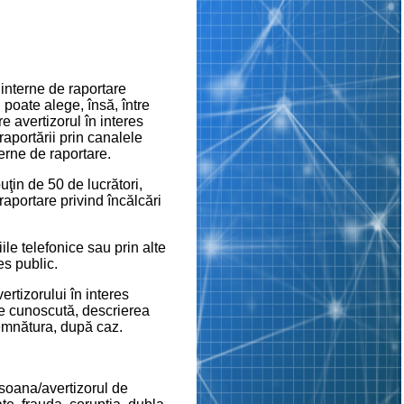
 interne de raportare
i poate alege, însă, între
e avertizorul în interes
raportării prin canalele
terne de raportare.
uţin de 50 de lucrători,
 raportare privind încălcări
ile telefonice sau prin alte
es public.
rtizorului în interes
ste cunoscută, descrierea
 semnătura, după caz.
rsoana/avertizorul de