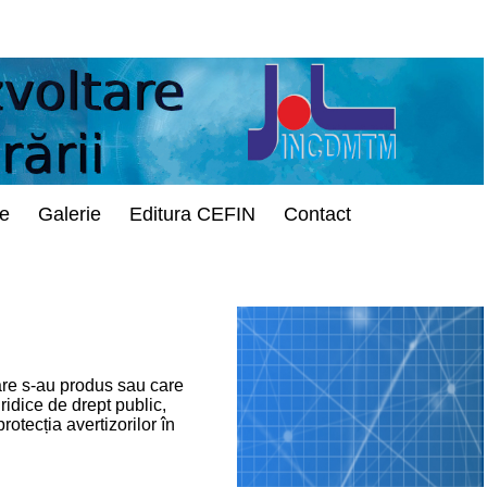
te
Galerie
Editura CEFIN
Contact
 care s-au produs sau care
uridice de drept public,
otecția avertizorilor în