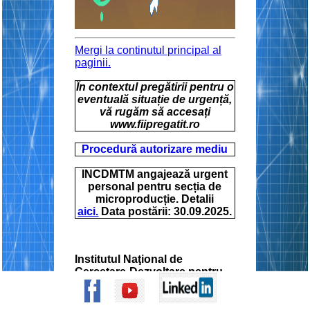
Mergi la continutul principal al
paginii.
În contextul pregătirii pentru o
eventuală situație de urgență,
vă rugăm să accesați
www.fiipregatit.ro
Procedură autorizare mediu
INCDMTM angajează urgent
personal pentru secția de
microproducție. Detalii
aici.
Data postării: 30.09.2025.
Institutul Naţional de
Cercetare-Dezvoltare pentru
Mecatronică şi Tehnica
Măsurării (INCDMTM)
, cu
tradiţie şi prezenţă activă de